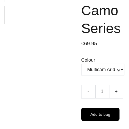
Camo
Series
€69.95
Colour
-
+
Add to bag