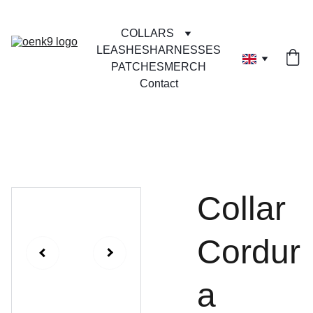
COLLARS
LEASHES
HARNESSES
PATCHES
MERCH
Contact
Collar
Cordur
a