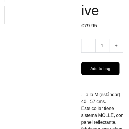
ive
€79.95
-
+
Add to bag
. Talla M (estándar)
40 - 57 cms.
Este collar tiene
sistema MOLLE, con
panel reflectante,