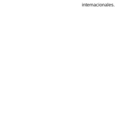
internacionales.
Shipping
Store Policy
Privacy 
Policy