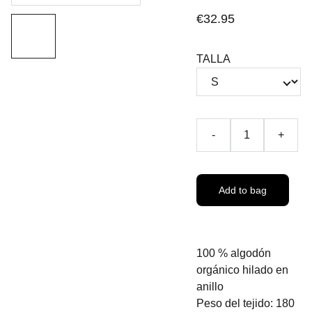
€32.95
TALLA
-
+
Add to bag
100 % algodón
orgánico hilado en
anillo
Peso del tejido: 180