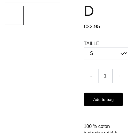
D
€32.95
TAILLE
-
+
Add to bag
100 % coton