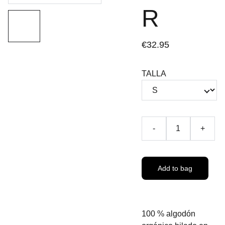
R
€32.95
TALLA
-
+
Add to bag
100 % algodón