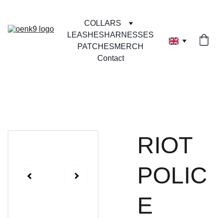
COLLARS
LEASHES
HARNESSES
PATCHES
MERCH
Contact
RIOT
POLIC
E