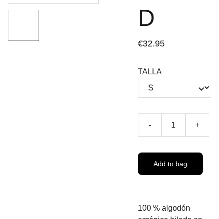
D
€32.95
TALLA
-
+
Add to bag
100 % algodón